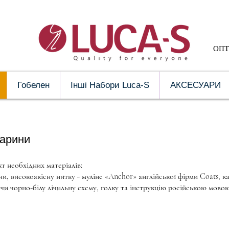
ОПТ 
Гобелен
Інші Набори Luca-S
АКСЕСУАРИ
ГАЛ
варини
 необхідних матеріалів:
, високоякісну нитку - муліне «Anchor» англійської фірми Coats, кан
чи чорно-білу лічильну схему, голку та інструкцію російською мово
ми
B7012 Нежная привязанность
B1188 Лисица2
Размер
Размер:
вышивки:
12