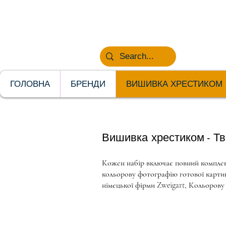
НОВИНКИ
ГОЛОВНА
БРЕНДИ
ВИШИВКА ХРЕСТИКОМ
Вишивка хрестиком - Т
Кожен набір включає повний комплект
кольорову фотографію готової картини
німецької фірми Zweigart, Кольорову 
BU5009 Грузовик с Лабрадора
Размер
вышивки: