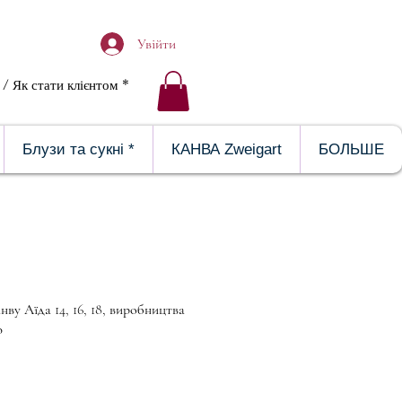
Увійти
/ Як стати клієнтом *
ЕРЕЯ
Блузи та сукні *
КАНВА Zweigart
БОЛЬШЕ
ву Аїда 14, 16, 18, виробництва
ю
B1187 Лисица1
Размер:
4.81