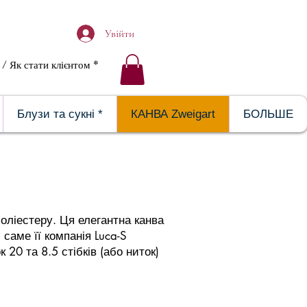
Увійти
/ Як стати клієнтом *
ЕРЕЯ
Блузи та сукні *
КАНВА Zweigart
БОЛЬШЕ
оліестеру. Ця елегантна канва
саме її компанія Luca-S
20 та 8.5 стібків (або ниток)